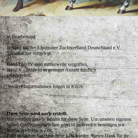
in Bearbeitung
Bislang hat der Lipizzaner Zuchtverband Deutschland e.V.
5 Stutbücher vorgelegt.
Band I bis IV sind mittlerweile vergriffen,
Band V (2022) ist in geringer Anzahl käuflich
zu erwerben.
Weitere Informationen folgen in Kürze
Diese Seite wird noch erstellt.
Wir erstellen gerade Inhalte für diese Seite. Um unseren eigenen
hohen Qualitätsansprüchen gerecht zu werden benötigen wir
hierfür noch etwas Zeit.
Bitte besuchen Sie diese Seite bald wieder. Vielen Dank für ihr